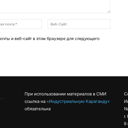
Электронная
Веб-
почта:*
Сайт:
почты и веб-сайт в этом браузере для следующего
При использовании материалов в СМИ
С
ссылка на
«Индустриальную Караганду»
И
обязательна
№
г.
8 