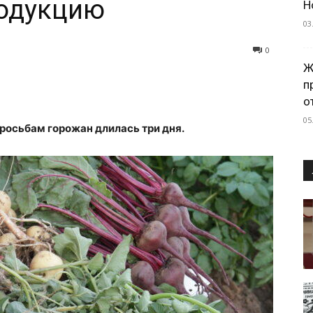
родукцию
Н
03
0
Ж
п
о
05
росьбам горожан длилась три дня.