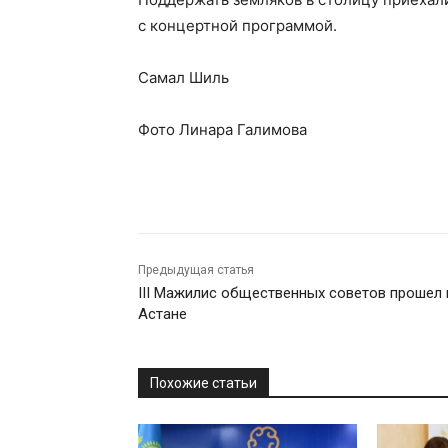
с концертной программой.
Самал Шиль
Фото Линара Галимова
Предыдущая статья
III Мажилис общественных советов прошел 
Астане
Похожие статьи