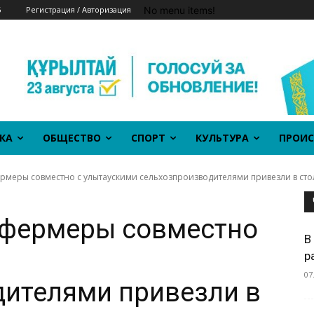
No menu items!
6
Регистрация / Авторизация
КА
ОБЩЕСТВО
СПОРТ
КУЛЬТУРА
ПРОИС
рмеры совместно с улытаускими сельхозпроизводителями привезли в ст
 фермеры совместно
В
р
07
ителями привезли в