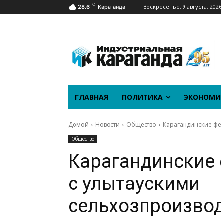
C
Воскресенье, 9 августа, 202
28.6
Караганда
ГЛАВНАЯ
ПОЛИТИКА
ЭКОНОМИ
Домой
Новости
Общество
Карагандинские фе
Общество
Карагандинские
с улытаускими
сельхозпроизвод