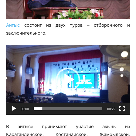
Айтыс
состоит из двух туров – отборочного и
заключительного.
В
и
д
е
о
п
л
е
00:00
00:22
е
р
В айтысе принимают участие акыны из
Карагандинской, Костанайской, Жамбылской,