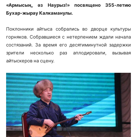
«Армысың, әз Наурыз!» посвящено 355-летию
Бухар-жырау Калкаманулы.
Поклонники айтыса собрались во дворце культуры
горняков. Собравшиеся с нетерпением ждали начала
состязаний. За время его десятиминутной задержки
зрители несколько раз аплодировали, вызывая
айтыскеров на сцену.