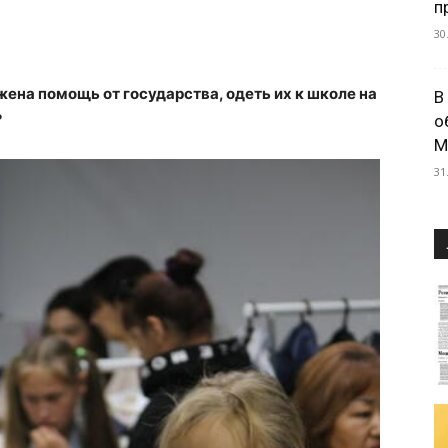
п
30
жена помощь от государства, одеть их к школе на
В
?
о
М
31