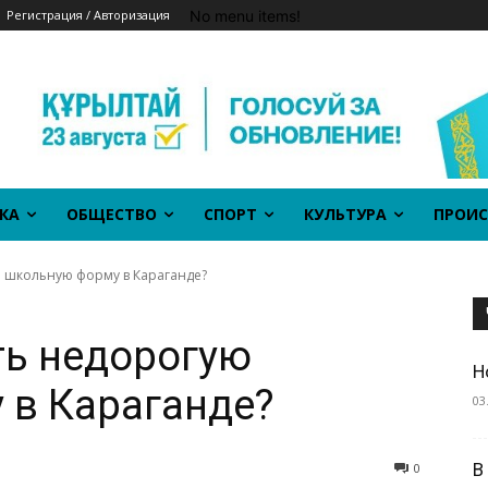
No menu items!
Регистрация / Авторизация
КА
ОБЩЕСТВО
СПОРТ
КУЛЬТУРА
ПРОИС
ю школьную форму в Караганде?
ть недорогую
Н
 в Караганде?
03
В
0