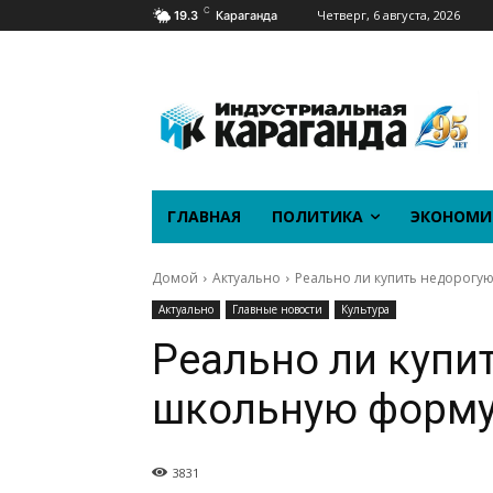
C
Четверг, 6 августа, 2026
19.3
Караганда
ГЛАВНАЯ
ПОЛИТИКА
ЭКОНОМИ
Домой
Актуально
Реально ли купить недорогу
Актуально
Главные новости
Культура
Реально ли купи
школьную форму
3831