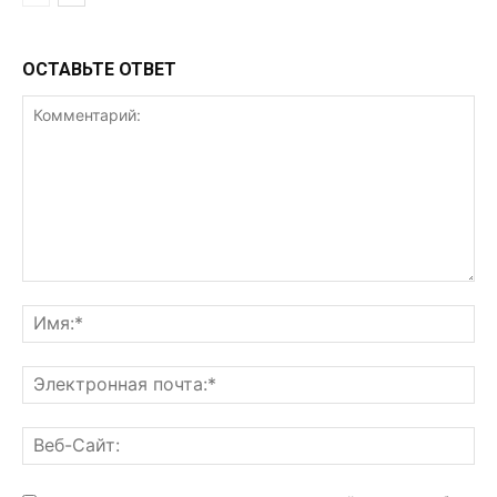
ОСТАВЬТЕ ОТВЕТ
Комментарий:
Им
Эл
поч
Ве
Са