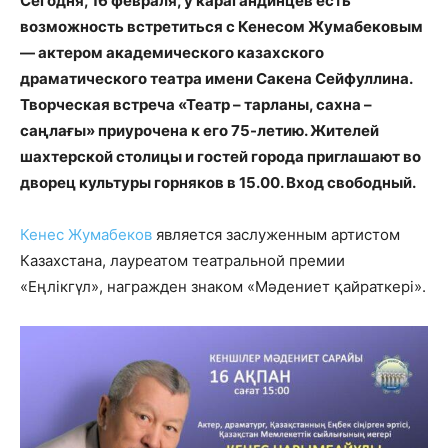
Сегодня, 16 февраля, у карагандинцев есть
возможность встретиться с Кенесом Жумабековым
— актером академического казахского
драматического театра имени Сакена Сейфуллина.
Творческая встреча «Театр – тарланы, сахна –
саңлағы» приурочена к его 75-летию. Жителей
шахтерской столицы и гостей города приглашают во
дворец культуры горняков в 15.00. Вход свободный.
Кенес Жумабеков
является заслуженным артистом
Казахстана, лауреатом театральной премии
«Еңлікгүл», награжден знаком «Мәдениет қайраткерi».