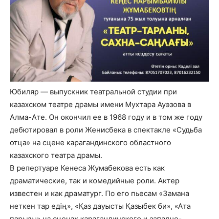
Юбиляр — выпускник театральной студии при
казахском театре драмы имени Мухтара Ауэзова в
Алма-Ате. Он окончил ее в 1968 году и в том же году
дебютировал в роли Женисбека в спектакле «Судьба
отца» на сцене карагандинского областного
казахского театра драмы.
В репертуаре Кенеса Жумабекова есть как
драматические, так и комедийные роли. Актер
известен и как драматург. По его пьесам «Замана
неткен тар едің», «Қаз дауысты Қазыбек би», «Ата
парызы» на сценах карагандинского и западно-