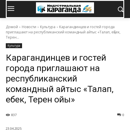
Домой
Новости
Культура
Карагандинцев и гостей города
приглашают на республиканский командный айтыс «Талап, еңбек,
Терен...
Культура
Карагандинцев и гостей
города приглашают на
республиканский
командный айтыс «Талап,
еңбек, Терен ойы»
837
0
23.04.2025