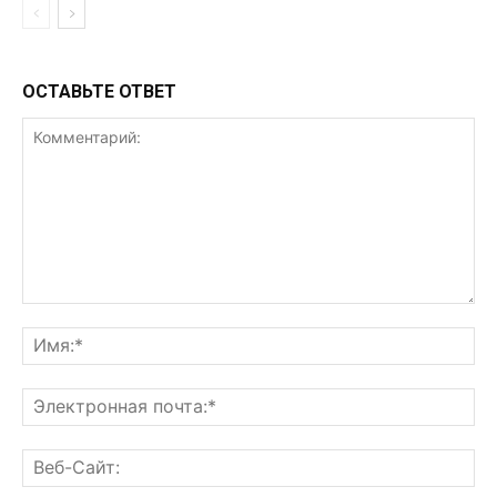
ОСТАВЬТЕ ОТВЕТ
Комментарий:
Им
Эл
поч
Ве
Са