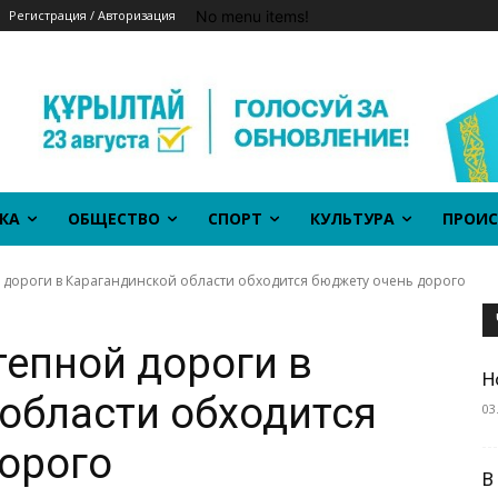
No menu items!
Регистрация / Авторизация
КА
ОБЩЕСТВО
СПОРТ
КУЛЬТУРА
ПРОИС
 дороги в Карагандинской области обходится бюджету очень дорого
тепной дороги в
Н
области обходится
03
орого
В