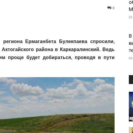
о
0
М
31
В
региона Ермаганбета Булекпаева спросили,
в
 Актогайского района в Каркаралинский. Ведь
т
 им проще будет добираться, проводя в пути
03