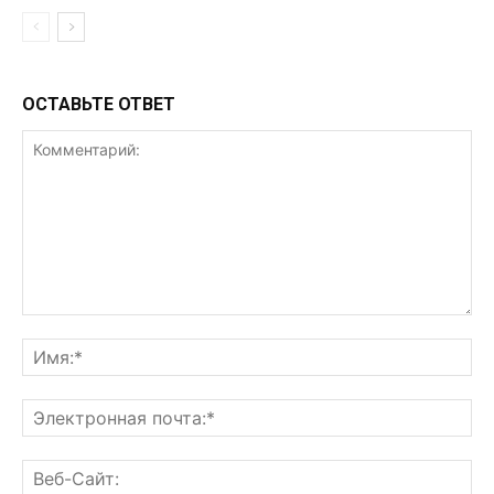
ОСТАВЬТЕ ОТВЕТ
Комментарий:
Им
Эл
поч
Ве
Са