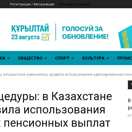
No menu items!
Регистрация / Авторизация
КА
ОБЩЕСТВО
СПОРТ
КУЛЬТУРА
ПРОИС
: в Казахстане изменились правила использования единовременных пен
едуры: в Казахстане
В
вила использования
р
07
 пенсионных выплат