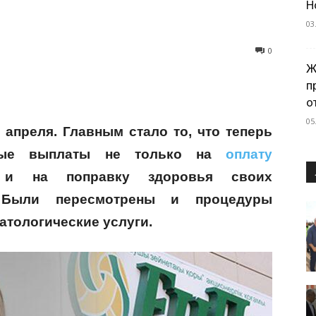
Н
03
0
Ж
п
о
05
 апреля. Главным стало то, что теперь
нные выплаты не только на
оплату
и на поправку здоровья своих
. Были пересмотрены и процедуры
атологические услуги.