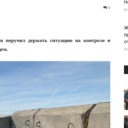
Н
0
03
Ж
п
ев поручил держать ситуацию на контроле и
о
щем.
05