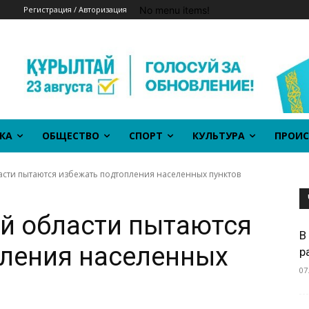
No menu items!
Регистрация / Авторизация
КА
ОБЩЕСТВО
СПОРТ
КУЛЬТУРА
ПРОИС
асти пытаются избежать подтопления населенных пунктов
й области пытаются
В
пления населенных
р
07