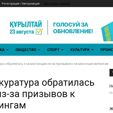
No menu items!
Регистрация / Авторизация
КА
ОБЩЕСТВО
СПОРТ
КУЛЬТУРА
ПРОИС
ра обратилась к казахстанцам из-за призывов к незаконным митингам
куратура обратилась
Н
из-за призывов к
03
ингам
Ж