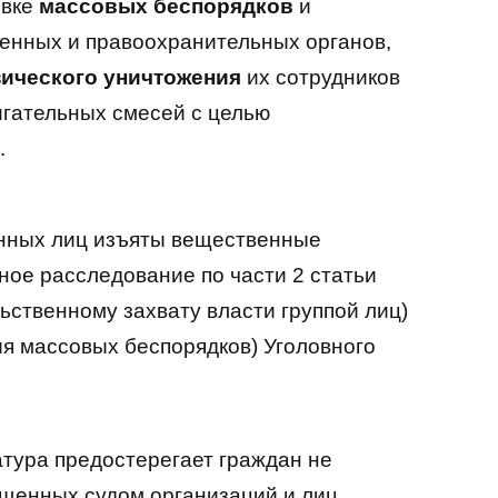
овке
массовых беспорядков
и
венных и правоохранительных органов,
ического уничтожения
их сотрудников
игательных смесей с целью
.
нных лиц изъяты вещественные
ное расследование по части 2 статьи
ьственному захвату власти группой лиц)
ция массовых беспорядков) Уголовного
атура предостерегает граждан не
щенных судом организаций и лиц,