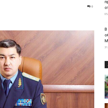
п
0
о
05
В
о
М
31