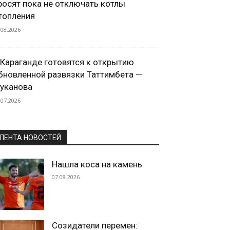
росят пока не отключать котлы
топления
.08.2026
 Караганде готовятся к открытию
бновленной развязки Таттимбета —
уканова
.07.2026
ЛЕНТА НОВОСТЕЙ
Нашла коса на камень
07.08.2026
Созидатели перемен: