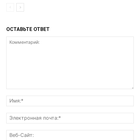
ОСТАВЬТЕ ОТВЕТ
Комментарий:
Им
Эл
поч
Ве
Са