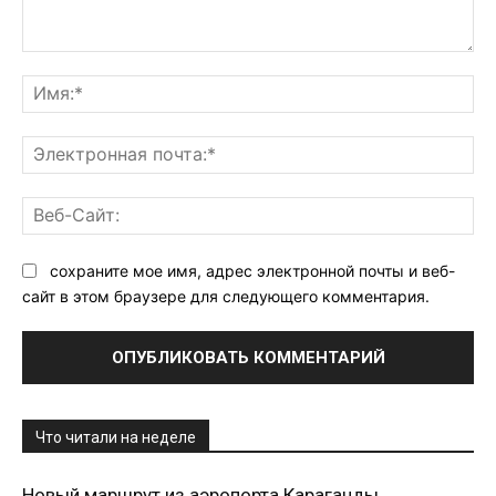
Комментарий:
Им
Эл
поч
Ве
Са
сохраните мое имя, адрес электронной почты и веб-
сайт в этом браузере для следующего комментария.
Что читали на неделе
Новый маршрут из аэропорта Караганды