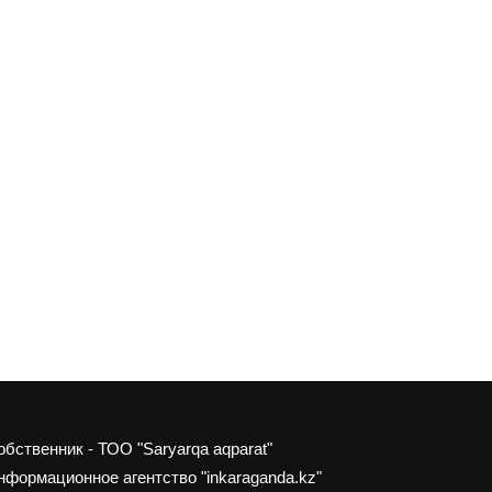
обственник - ТОО "Saryarqa aqparat"
нформационное агентство "inkaraganda.kz"