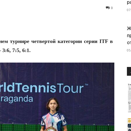
р
0
07
Ж
п
ем турнире четвертой категории серии ITF в
о
:6, 7:5, 6:1.
05