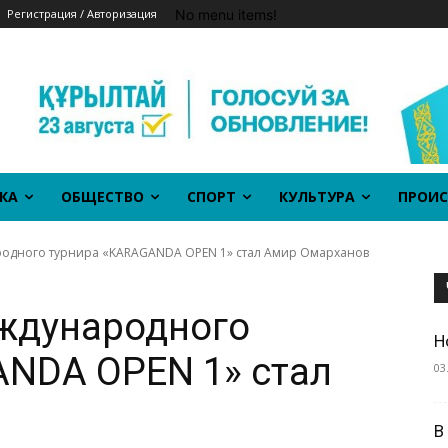
No menu items!
Регистрация / Авторизация
КА
ОБЩЕСТВО
СПОРТ
КУЛЬТУРА
ПРОИС
одного турнира «KARAGANDA OPEN 1» стал Амир Омарханов
ждународного
Н
ANDA OPEN 1» стал
03
В