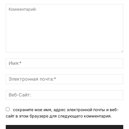
Комментарий:
Им
Эл
поч
Ве
Са
сохраните мое имя, адрес электронной почты и веб-
сайт в этом браузере для следующего комментария.