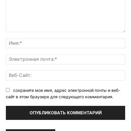
Комментарий:
Им
Эл
поч
Ве
Са
сохраните мое имя, адрес электронной почты и веб-
сайт в этом браузере для следующего комментария.