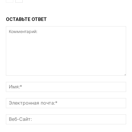
ОСТАВЬТЕ ОТВЕТ
Комментарий:
Им
Эл
поч
Ве
Са