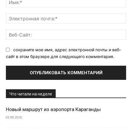
Им
Эл
поч
Ве
Са
сохраните мое имя, адрес электронной почты и веб-
сайт в этом браузере для следующего комментария.
Что читали на неделе
Новый маршрут из аэропорта Караганды
03.08.2026