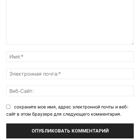
Комментарий:
Им
Эл
поч
Ве
Са
сохраните мое имя, адрес электронной почты и веб-
сайт в этом браузере для следующего комментария.