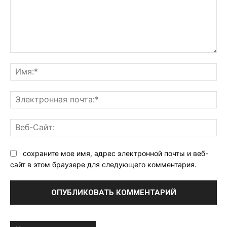
Комментарий:
Им
Эл
поч
Ве
Са
сохраните мое имя, адрес электронной почты и веб-
сайт в этом браузере для следующего комментария.