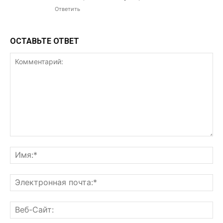
Ответить
ОСТАВЬТЕ ОТВЕТ
Комментарий:
Им
Эл
поч
Ве
Са