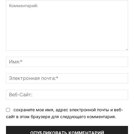
Комментарий:
Им
Эл
поч
Ве
Са
сохраните мое имя, адрес электронной почты и веб-
сайт в этом браузере для следующего комментария.