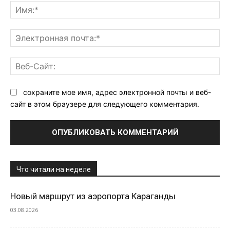
Им
Эл
поч
Ве
Са
сохраните мое имя, адрес электронной почты и веб-
сайт в этом браузере для следующего комментария.
Что читали на неделе
Новый маршрут из аэропорта Караганды
03.08.2026