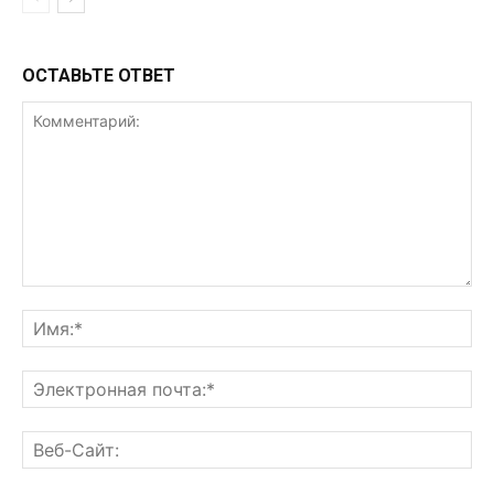
ОСТАВЬТЕ ОТВЕТ
Комментарий:
Им
Эл
поч
Ве
Са