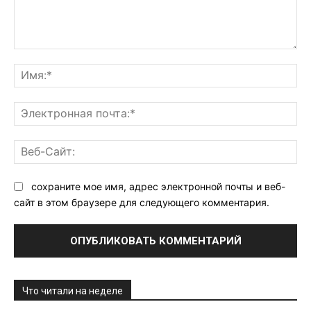
Комментарий:
Им
Эл
поч
Ве
Са
сохраните мое имя, адрес электронной почты и веб-
сайт в этом браузере для следующего комментария.
Что читали на неделе