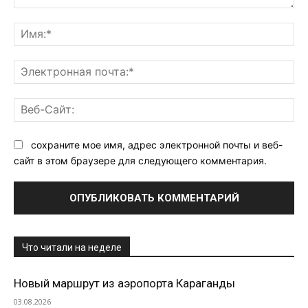
Комментарий:
Им
Эл
поч
Ве
Са
сохраните мое имя, адрес электронной почты и веб-
сайт в этом браузере для следующего комментария.
Что читали на неделе
Новый маршрут из аэропорта Караганды
03.08.2026