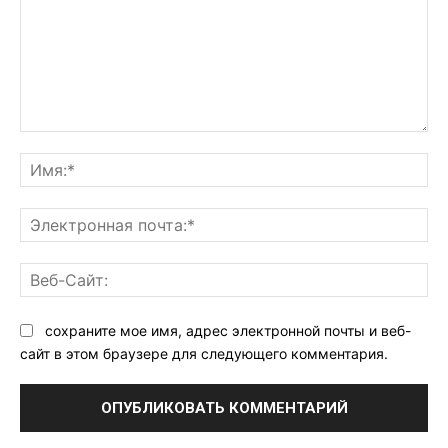
Комментарий:
Им
Эл
поч
Ве
Са
сохраните мое имя, адрес электронной почты и веб-
сайт в этом браузере для следующего комментария.