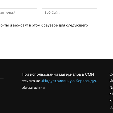
Электронная
Веб-
почта:*
Сайт:
почты и веб-сайт в этом браузере для следующего
При использовании материалов в СМИ
С
ссылка на
«Индустриальную Караганду»
И
обязательна
№
г.
8 
Эл