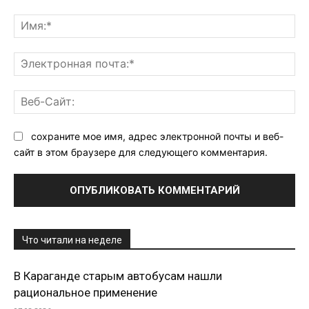
Комментарий:
Им
Эл
поч
Ве
Са
сохраните мое имя, адрес электронной почты и веб-
сайт в этом браузере для следующего комментария.
Что читали на неделе
В Караганде старым автобусам нашли
рациональное применение