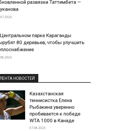
бновленной развязки Таттимбета —
уканова
.07.2026
 Центральном парке Караганды
ырубят 80 деревьев, чтобы улучшить
еплоснабжение
.08.2026
ЛЕНТА НОВОСТЕЙ
Казахстанская
теннисистка Елена
Рыбакина уверенно
пробивается к победе
WTA 1000 в Канаде
07.08.2026