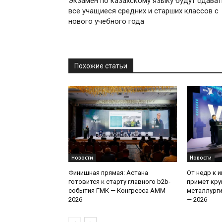
Экзамен по казахскому языку будут сдават
все учащиеся средних и старших классов с
нового учебного года
Похожие статьи
Новости
Новости
Финишная прямая: Астана
От недр к 
готовится к старту главного b2b-
примет кру
события ГМК — Конгресса AMM
металлург
2026
— 2026