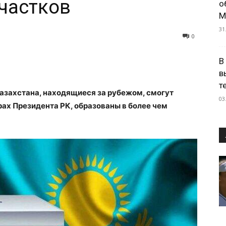
частков
о
М
31
0
В
в
т
Казахстана, находящиеся за рубежом, смогут
03
ах Президента РК, образованы в более чем