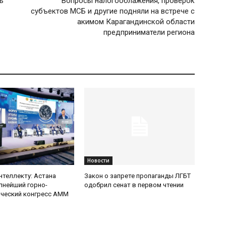
ь
Вопросы налогооблажения, проверок
субъектов МСБ и другие подняли на встрече с
акимом Карагандинской области
предприниматели региона
Новости
интеллекту: Астана
Закон о запрете пропаганды ЛГБТ
пнейший горно-
одобрил сенат в первом чтении
ический конгресс AMM