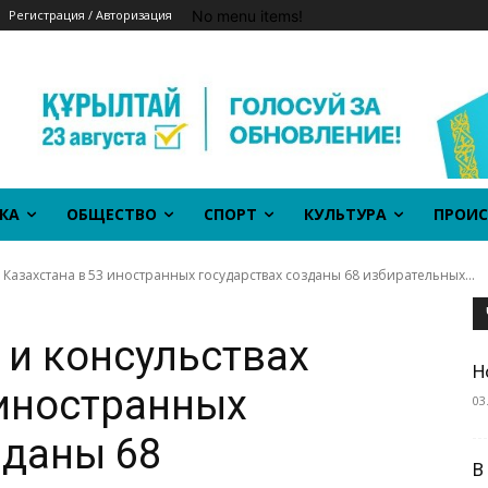
No menu items!
Регистрация / Авторизация
КА
ОБЩЕСТВО
СПОРТ
КУЛЬТУРА
ПРОИС
 Казахстана в 53 иностранных государствах созданы 68 избирательных...
 и консульствах
Н
 иностранных
03
зданы 68
В