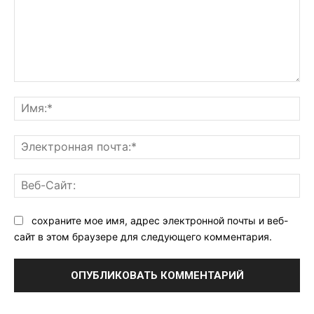
Комментарий:
Им
Эл
поч
Ве
Са
сохраните мое имя, адрес электронной почты и веб-
сайт в этом браузере для следующего комментария.