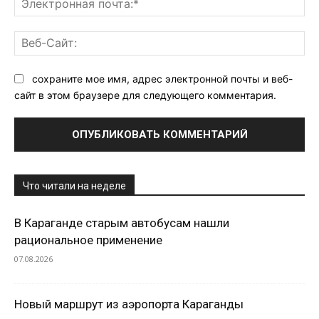
поч
Ве
Са
сохраните мое имя, адрес электронной почты и веб-
сайт в этом браузере для следующего комментария.
Что читали на неделе
В Караганде старым автобусам нашли
рациональное применение
07.08.2026
Новый маршрут из аэропорта Караганды