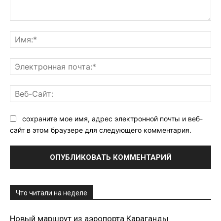
Комментарий:
Им
Эл
поч
Ве
Са
сохраните мое имя, адрес электронной почты и веб-
сайт в этом браузере для следующего комментария.
Что читали на неделе
Новый маршрут из аэропорта Караганды