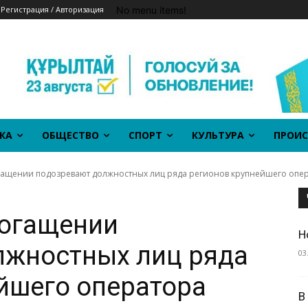
No menu items!
Регистрация / Авторизация
КА
ОБЩЕСТВО
СПОРТ
КУЛЬТУРА
ПРОИС
ащении подозревают должностных лиц ряда регионов крупнейшего операт
богащении
Н
лжностных лиц ряда
03
йшего оператора
В