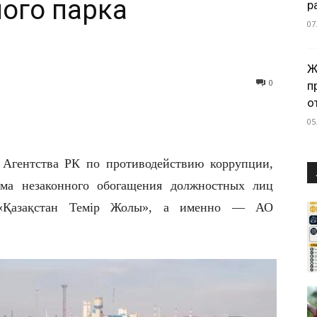
ного парка
р
07
Ж
0
п
о
05
и Агентства РК по противодействию коррупции,
ема незаконного обогащения должностных лиц
 «Қазақстан Темір Жолы», а именно — АО