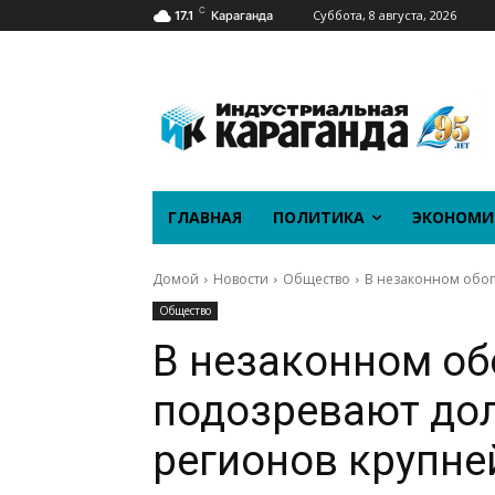
C
Суббота, 8 августа, 2026
17.1
Караганда
ГЛАВНАЯ
ПОЛИТИКА
ЭКОНОМИ
Домой
Новости
Общество
В незаконном обог
Общество
В незаконном о
подозревают до
регионов крупне