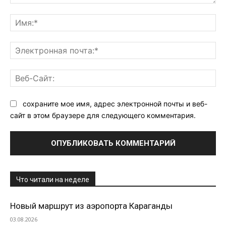
Комментарий:
Им
Эл
поч
Ве
Са
сохраните мое имя, адрес электронной почты и веб-
сайт в этом браузере для следующего комментария.
Что читали на неделе
Новый маршрут из аэропорта Караганды
03.08.2026