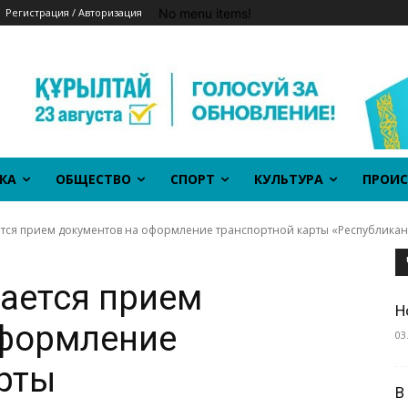
No menu items!
Регистрация / Авторизация
КА
ОБЩЕСТВО
СПОРТ
КУЛЬТУРА
ПРОИС
ется прием документов на оформление транспортной карты «Республикан
нается прием
Н
оформление
03
рты
В