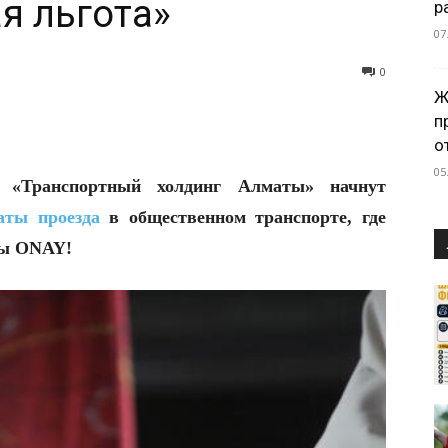
я льгота»
р
07
0
Ж
п
о
05
 «Транспортный холдинг Алматы» начнут
аты проезда
в общественном транспорте, где
ты ONAY!