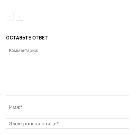
ОСТАВЬТЕ ОТВЕТ
Комментарий:
Им
Эл
поч