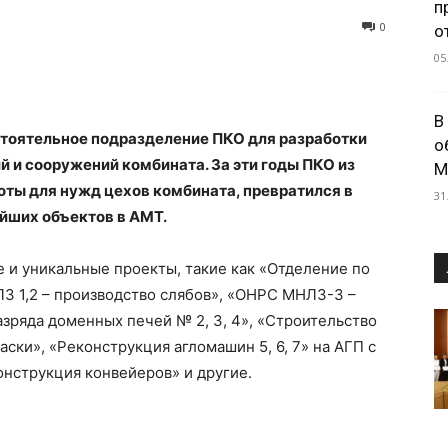
п
0
о
05
В
стоятельное подразделение ПКО для разработки
о
й и сооружений комбината. За эти годы ПКО из
М
оты для нужд цехов комбината, превратился в
31
йших объектов в АМТ.
и уникальные проекты, такие как «Отделение по
З 1,2 – производство слябов», «ОНРС МНЛЗ-3 –
азряда доменных печей № 2, 3, 4», «Строительство
ски», «Реконструкция агломашин 5, 6, 7» на АГП с
онструкция конвейеров» и другие.