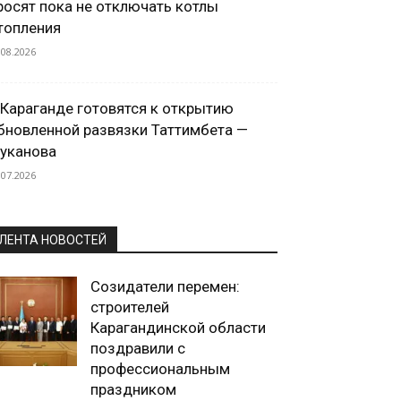
росят пока не отключать котлы
топления
.08.2026
 Караганде готовятся к открытию
бновленной развязки Таттимбета —
уканова
.07.2026
ЛЕНТА НОВОСТЕЙ
Созидатели перемен:
строителей
Карагандинской области
поздравили с
профессиональным
праздником