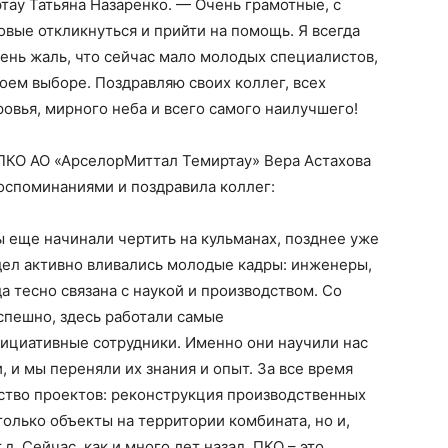
ау Татьяна Назаренко. — Очень грамотные, с
овые откликнуться и прийти на помощь. Я всегда
чень жаль, что сейчас мало молодых специалистов,
своем выборе. Поздравляю своих коллег, всех
овья, мирного неба и всего самого наилучшего!
ПКО АО «АрселорМиттал Темиртау» Вера Астахова
споминаниями и поздравила коллег:
мы еще начинали чертить на кульманах, позднее уже
дел активно вливались молодые кадры: инженеры,
да тесно связана с наукой и производством. Со
спешно, здесь работали самые
ициативные сотрудники. Именно они научили нас
 и мы переняли их знания и опыт. За все время
тво проектов: реконструкция производственных
только объекты на территории комбината, но и,
д. Сейчас, как и много лет назад, ПКО – это