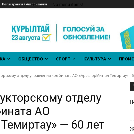
No menu items!
Регистрация / Авторизация
КА
ОБЩЕСТВО
СПОРТ
КУЛЬТУРА
ПРОИС
торскому отделу управления комбината АО «АрселорМиттал Темиртау» - 6
укторскому отделу
Н
бината АО
03
Темиртау» — 60 лет
Ж