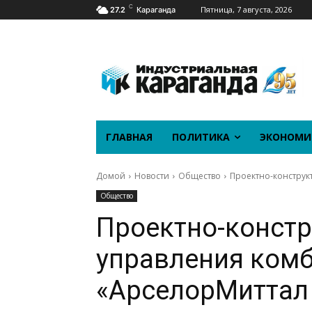
C
Пятница, 7 августа, 2026
27.2
Караганда
ГЛАВНАЯ
ПОЛИТИКА
ЭКОНОМИ
Домой
Новости
Общество
Проектно-конструк
Общество
Проектно-констр
управления ком
«АрселорМиттал 