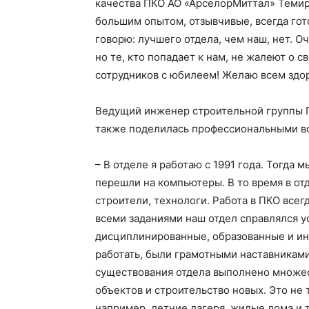
качества ПКО АО «АрселорМиттал» Темирт
большим опытом, отзывчивые, всегда гот
говорю: лучшего отдела, чем наш, нет. О
но те, кто попадает к нам, не жалеют о 
сотрудников с юбилеем! Желаю всем здор
Ведущий инженер строительной группы 
также поделилась профессиональными во
– В отделе я работаю с 1991 года. Тогда 
перешли на компьютеры. В то время в от
строители, технологи. Работа в ПКО всег
всеми заданиями наш отдел справлялся у
дисциплинированные, образованные и ин
работать, были грамотными наставниками,
существования отдела выполнено множес
объектов и строительство новых. Это не 
например, летние лагеря, жилые дома и т.