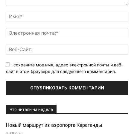
Комментарий:
Им
Эл
поч
Ве
Са
сохраните мое имя, адрес электронной почты и веб-
сайт в этом браузере для следующего комментария.
Что читали на неделе
Новый маршрут из аэропорта Караганды
03.08.2026