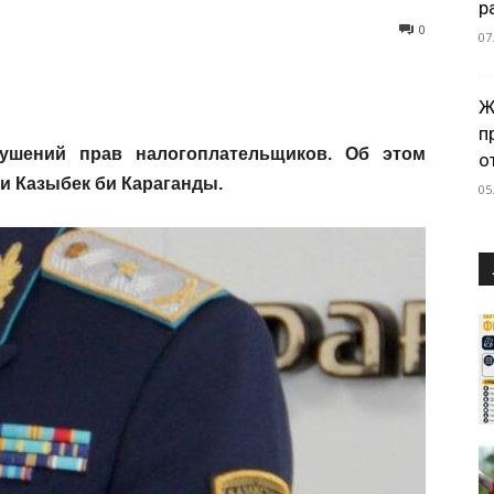
р
0
07
Ж
п
шений прав налогоплательщиков. Об этом
о
и Казыбек би Караганды.
05