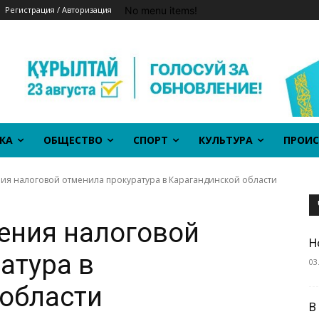
No menu items!
Регистрация / Авторизация
КА
ОБЩЕСТВО
СПОРТ
КУЛЬТУРА
ПРОИС
я налоговой отменила прокуратура в Карагандинской области
ения налоговой
Н
атура в
03
области
В