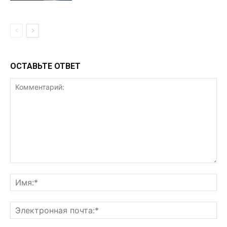
ОСТАВЬТЕ ОТВЕТ
Комментарий:
Им
Эл
поч