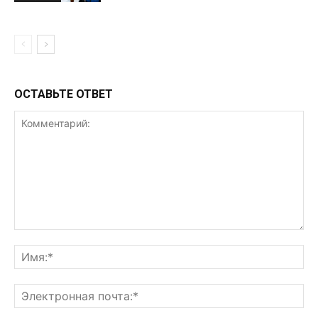
ОСТАВЬТЕ ОТВЕТ
Комментарий:
Им
Эл
поч