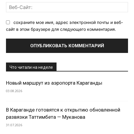
Ве
Са
сохраните мое имя, адрес электронной почты и веб-
сайт в этом браузере для следующего комментария.
Что читали на неделе
Новый маршрут из аэропорта Караганды
03.08.2026
В Караганде готовятся к открытию обновленной
развязки Таттимбета — Муканова
31.07.2026