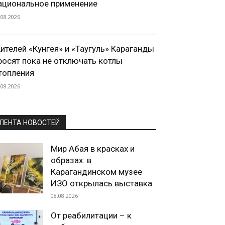
ациональное применение
.08.2026
ителей «Кунгея» и «Таугуль» Караганды
росят пока не отключать котлы
топления
.08.2026
ЛЕНТА НОВОСТЕЙ
Мир Абая в красках и
образах: в
Карагандинском музее
ИЗО открылась выставка
08.08.2026
От реабилитации – к