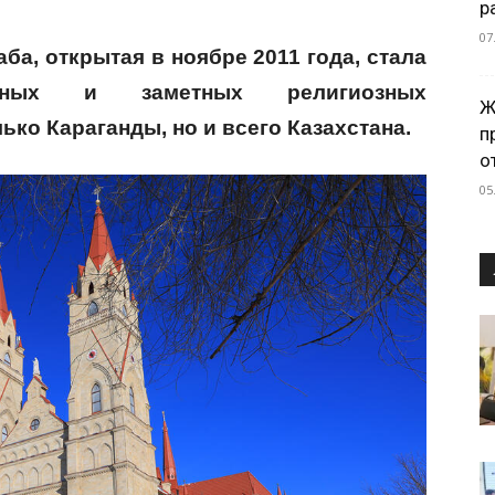
р
07
аба, открытая в ноябре 2011 года, стала
ых и заметных религиозных
Ж
ко Караганды, но и всего Казахстана.
п
о
05