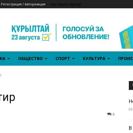
No menu items!
Регистрация / Авторизация
КА
ОБЩЕСТВО
СПОРТ
КУЛЬТУРА
ПРОИС
р
тир
Н
03
0
В