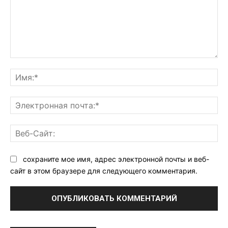
Комментарий:
Им
Эл
поч
Ве
Са
сохраните мое имя, адрес электронной почты и веб-
сайт в этом браузере для следующего комментария.