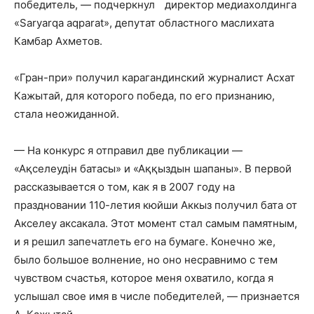
победитель, — подчеркнул директор медиахолдинга
«Saryarqa aqparat», депутат областного маслихата
Камбар Ахметов.
«Гран-при» получил карагандинский журналист Асхат
Кажытай, для которого победа, по его признанию,
стала неожиданной.
— На конкурс я отправил две публикации —
«Ақселеудін батасы» и «Аққыздын шапаны». В первой
рассказывается о том, как я в 2007 году на
праздновании 110-летия кюйши Аккыз получил бата от
Акселеу аксакала. Этот момент стал самым памятным,
и я решил запечатлеть его на бумаге. Конечно же,
было большое волнение, но оно несравнимо с тем
чувством счастья, которое меня охватило, когда я
услышал свое имя в числе победителей, — признается