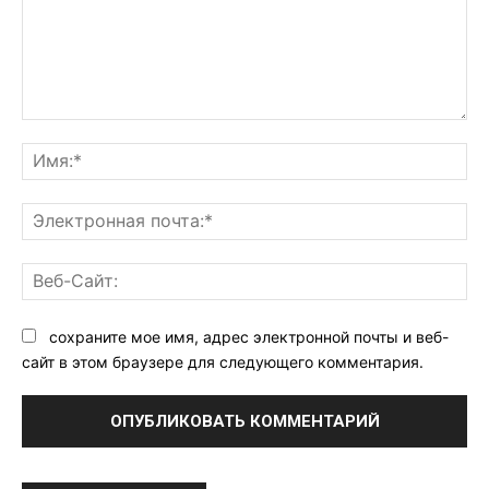
Комментарий:
Им
Эл
поч
Ве
Са
сохраните мое имя, адрес электронной почты и веб-
сайт в этом браузере для следующего комментария.