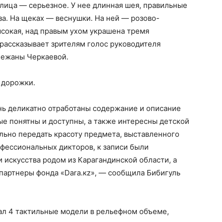
лица — серьезное. У нее длинная шея, правильные
за. На щеках — веснушки. На ней — розово-
сокая, над правым ухом украшена тремя
ассказывает зрителям голос руководителя
нежаны Черкаевой.
 дорожки.
нь деликатно отработаны содержание и описание
рые понятны и доступны, а также интересны детской
льно передать красоту предмета, выставленного
фессиональных дикторов, к записи были
 искусства родом из Карагандинской области, а
партнеры фонда «Dara.кz», — сообщила Бибигуль
ал 4 тактильные модели в рельефном объеме,