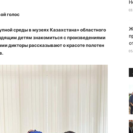
Н
03
ой голос
Ж
упной среды в музеях Казахстана» областного
п
видящим детям знакомиться с произведениями
о
ами дикторы рассказывают о красоте полотен
05
в.