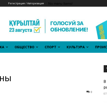
No menu items!
Регистрация / Авторизация
КА
ОБЩЕСТВО
СПОРТ
КУЛЬТУРА
ПРОИС
ины
В
р
0
07