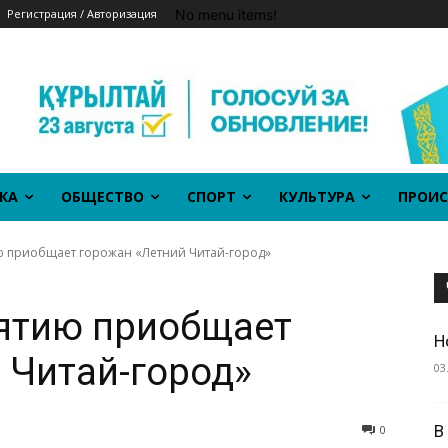
No menu items!
Регистрация / Авторизация
КА
ОБЩЕСТВО
СПОРТ
КУЛЬТУРА
ПРОИС
ю приобщает горожан «Летний Читай-город»
нятию приобщает
Н
 Читай-город»
03
В
0