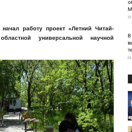
о
М
31
 начал работу проект «Летний Читай-
В
областной универсальной научной
в
т
03