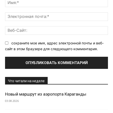
Им
Эл
поч
Ве
Са
сохраните мое имя, адрес электронной почты и веб-
сайт в этом браузере для следующего комментария.
Что читали на неделе
Новый маршрут из аэропорта Караганды
03.08.2026