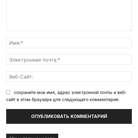
Комментарий:
Им
Эл
поч
Ве
Са
сохраните мое имя, адрес электронной почты и веб-
сайт в этом браузере для следующего комментария.