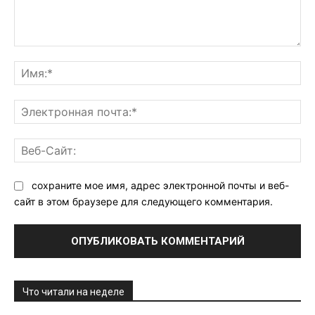
Комментарий:
Им
Эл
поч
Ве
Са
сохраните мое имя, адрес электронной почты и веб-
сайт в этом браузере для следующего комментария.
Что читали на неделе