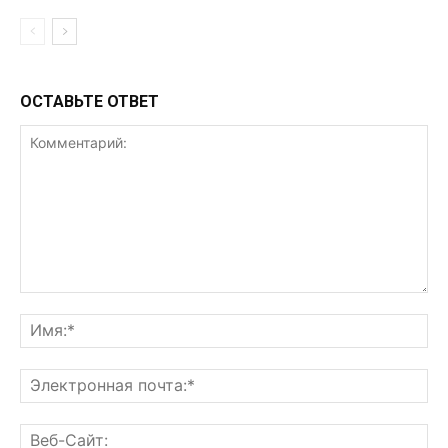
ОСТАВЬТЕ ОТВЕТ
Комментарий:
Им
Эл
поч
Ве