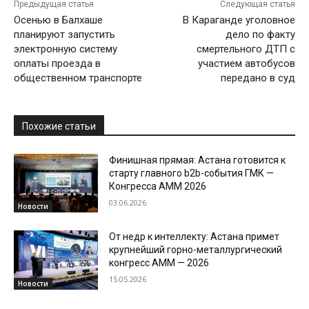
Предыдущая статья
Следующая статья
Осенью в Балхаше
В Караганде уголовное
планируют запустить
дело по факту
электронную систему
смертельного ДТП с
оплаты проезда в
участием автобусов
общественном транспорте
передано в суд
Похожие статьи
Финишная прямая: Астана готовится к
старту главного b2b-события ГМК —
Конгресса AMM 2026
03.06.2026
Новости
От недр к интеллекту: Астана примет
крупнейший горно-металлургический
конгресс AMM — 2026
15.05.2026
Новости